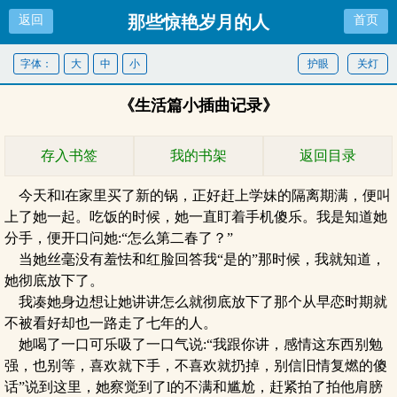
那些惊艳岁月的人
返回
首页
字体：
大
中
小
护眼
关灯
《生活篇小插曲记录》
存入书签
我的书架
返回目录
今天和l在家里买了新的锅，正好赶上学妹的隔离期满，便叫
上了她一起。吃饭的时候，她一直盯着手机傻乐。我是知道她
分手，便开口问她:“怎么第二春了？”
当她丝毫没有羞怯和红脸回答我“是的”那时候，我就知道，
她彻底放下了。
我凑她身边想让她讲讲怎么就彻底放下了那个从早恋时期就
不被看好却也一路走了七年的人。
她喝了一口可乐吸了一口气说:“我跟你讲，感情这东西别勉
强，也别等，喜欢就下手，不喜欢就扔掉，别信旧情复燃的傻
话”说到这里，她察觉到了l的不满和尴尬，赶紧拍了拍他肩膀