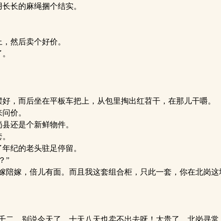
用长长的麻绳捆个结实。
。
上，然后卖个好价。
了。
好，而后坐在平板车把上，从包里掏出红苕干，在那儿干嚼。
来问价。
岗县还是个新鲜物件。
套。
了年纪的老头驻足停留。
？”
嫁陪嫁，倍儿有面。而且我这套组合柜，只此一套，你在北岗这
千二，别说今天了，十天八天也卖不出去呀！太贵了，北岗寻常