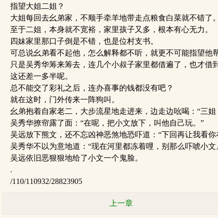
指望大姐二姐？
大姐每回去幺弟家，不顺手牵羊地带走点粮食白菜就不错了
至于二姐，本身就不宽裕，家里孩子又多，根本有心无力。
四妹家里那口子倒是不错，也是位村支书。
可总说幺弟看不起他，怎么解释都不听，就更不可能指望他
只是吴秀华筹来筹去，连几个小叔子家里都借遍了，也才借到6
这还差一多半呢。
总不能交了彩礼之后，连办喜事的钱都没有吧？
就在这时，门外传来一阵狗叫。
幺弟抱着自家老二，大步流星地走进来，边走边吆喝：“三姐
吴秀华撩帘露了面：“在呢，把小文放下，叫他自己玩。”
吴远放下熊文，还不忘凶神恶煞地恐吓道：“下回再让我看你
吴秀华不以为意地道：“现在河里都冻着哩，别那么吓唬小文
吴远依旧恶狠狠地给了小文一个鬼脸。
.
/110/110932/28823905
上一章