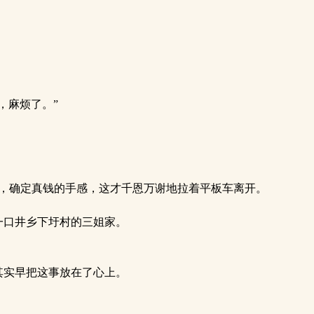
，麻烦了。”
捻，确定真钱的手感，这才千恩万谢地拉着平板车离开。
。
一口井乡下圩村的三姐家。
其实早把这事放在了心上。