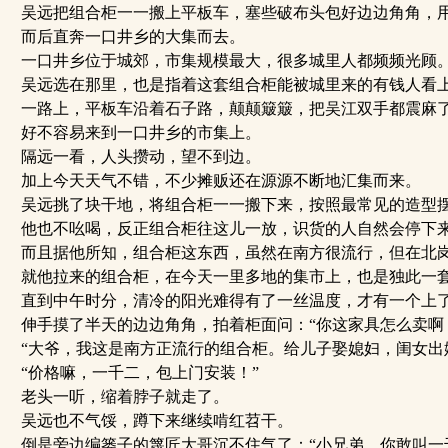
吴远把组合柜一一搬上平板车，塞些破布头包好边边角角，
而后直奔一口井乡的大集而去。
一口井乡位于城郊，市集规模最大，很多城里人都频频光顾
吴远选在那里，也是指着这套组合柜能被城里来的有钱人看
一路上，平板车沿着石子路，颠颠簸簸，把吴江双手都震麻
好不容易来到一口井乡的市集上。
隔远一看，人头攒动，望不到边。
加上今天天气不错，不少摊贩还在源源不断地汇集而来。
吴远挑了块干地，将组合柜一一搬下来，按照最常见的造型摆
他也不吆喝，反正组合柜往这儿一放，识货的人自然会停下
而且据他所知，组合柜这东西，虽然在南方很流行，但在北
就他拉来的组合柜，在今天一里多地的集市上，也是独此一
直到中午时分，清冷的阳光难得有了一丝温度，才有一个上
伸手摸了半天的边边角角，拍着柜面问：“你这家具怎么卖啊
“大爷，我这是南方正流行的组合柜。给儿子娶媳妇，闺女出
“价格嘛，一千二，包上门安装！”
老头一听，缩着脖子就走了。
吴远也不气馁，蹲下来继续啃红苕干。
倒是旁边编篓子的篾匠大哥沉不住气了：“小兄弟，你敢叫一