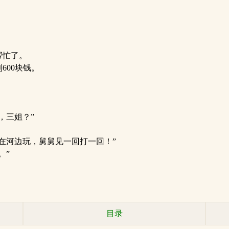
。
帮忙了。
00块钱。
，三姐？”
在河边玩，舅舅见一回打一回！”
。”
目录