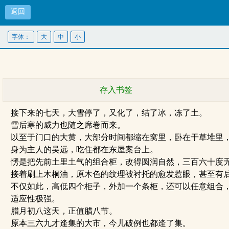
返回
字体：
大
中
小
存入书签
接下来的七天，大雪停了，又化了，结了冰，冻了土。
雪后寒的威力也随之席卷而来。
以至于门口的大黄，大部分时间都缩在窝里，卧在干草堆里，
身为主人的吴远，吃住都在东屋案台上。
愣是把先前土里土气的组合柜，改得圆润自然，三百六十度
接着刷上木桐油，原木色的纹理被衬托的愈发惹眼，甚至有后
不仅如此，高低四个柜子，外加一个条柜，还可以任意组合
适应性极强。
腊月初八这天，正值腊八节。
原本三六九才逢集的大市，今儿破例也都逢了集。