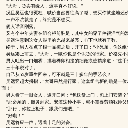
“大哥，货卖有缘人，这事真不好说。”
况且吴远也很冤枉，喊价当然要往高了喊，想买你就坐地还
一声不吭就走了，终究是不想买。
俩人话音刚落。
又有个中年夫妻在组合柜前驻足，其中女的穿了件很洋气的滑
吴远注意到这女人眼里的光越来越亮，心下也就有了数。
终于，男人在点了根一品梅之后，开了口：“小兄弟，你这组
吴远凑上前去，“大哥，一瞅你也是个识货的行家。价格先不
男人吐出一口烟雾，摸着榫卯相接的细微痕迹揣摩道：“这手
三十年说对了。
自己从55岁重生回来，可不就是三十多年的手艺么？
吴远竖起大拇指，“大哥果然是行家，这套组合柜的确是一位
面！”
男人看了一眼女人，遂开口问：“包送货上门，包上门安装？
“那必须的，服务到家。安装这种小事，就不需要劳烦我师父
“那行，你拉上柜子，跟我们走吧。”
“好嘞！”
吴远答应一声，透着十足的兴奋。