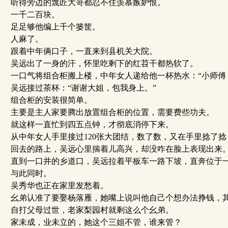
听得旁边的篾匠大哥都忍不住羡慕嫉妒恨。
一千二百块。
足足够他编上千个篓筐。
人麻了。
跟着中年俩口子，一直来到县机关大院。
吴远出了一身的汗，怀里吃剩下的红苕干都热软了。
一口气将组合柜搬上楼，中年女人递给他一杯热水：“小师傅
吴远接过茶杯：“谢谢大姐，包我身上。”
组合柜的安装很简单。
主要是主人家要腾出放置组合柜的位置，需要费些功夫。
就这样一直忙到四五点钟，才彻底消停下来。
从中年女人手里接过120张大团结，数了数，又在手里捻了
回去的路上，吴远心里揣着儿高兴，却没咋在脸上表现出来
直到一口井的乡道口，吴远拉着平板车一路下坡，直奔位于
与此同时。
吴秀华也正在家里发愁着。
幺弟认准了要娶杨落雁，她嘴上说叫他自己个想办法挣钱，
自打父母过世，老家梨园村就剩这么个幺弟。
家未成，业未立的，她这个三姐不管，谁来管？