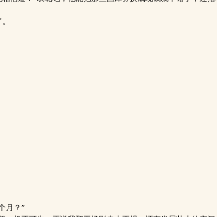
了。
个月？”