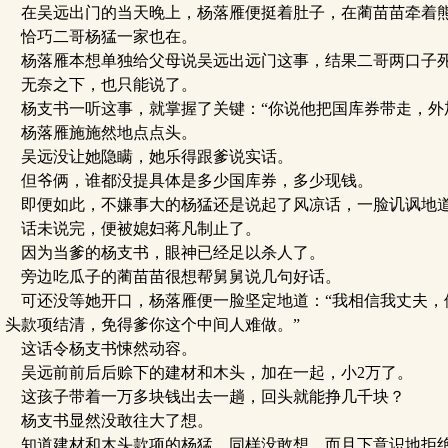
在吴远出门的当天晚上，杨落雁便挺着肚子，在蔺苗苗牵着
恰巧二哥杨猛一家也在。
杨落雁本想单独给父母说吴远出远门这事，结果二哥两口子
无奈之下，也只能说了。
杨支书一听这事，就掌握了关键：“你说他把国库券带走，外
杨落雁施施然地点点头。
吴远没让她隐瞒，她乐得跟爹说实话。
但爷俩，谁都没提具体是多少国库券，多少现钱。
即便如此，不嫌事大的杨猛还是说起了风凉话，一脸讥讽地道
话未说完，便被媳妇蒋凡制止了。
因为当爹的杨支书，眼神已经足以杀人了。
旁边吃瓜子的蔺苗苗很想帮舅舅说几句好话。
可还没等她开口，杨落雁便一脸坚定地道：“我相信我丈夫，
头款项结清，免得爹你这个中间人难做。”
这话令杨支书悚然动容。
吴远前前后后赊下的建材和木头，加在一起，小2万了。
这孩子带着一万多块钱出去一趟，回头就能挣几千块？
杨支书显然没敢往大了想。
知道建材和木头款项的杨猛，同样没敢想，而且下意识地拒绝