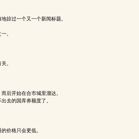
地掠过一个又一个新闻标题。
之一。
有关。
。
，而后开始在合市城里溜达。
不出去的国库券额度了。
通的价格只会更低。