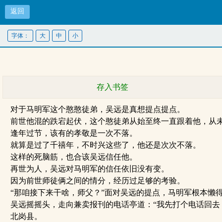
返回
字体：
大
中
小
存入书签
对于马明军这个憨憨徒弟，吴远是真想提点提点。
前世他混的跌宕起伏，这个憨徒弟从始至终一直跟着他，从
逢年过节，该有的孝敬是一次不落。
就算是过了千禧年，不时兴这些了，他还是次次不落。
这样的死脑筋，也合该吴远信任他。
再世为人，吴远对马明军的信任依旧没有变。
因为前世师徒俩之间的情分，经历过足够的考验。
“那咱接下来干啥，师父？”面对吴远的提点，马明军根本懒得
吴远摇摇头，走向兼卖报刊的电话亭道：“我先打个电话回去
北岗县。