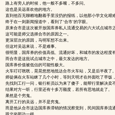
路上有旁人的时候，他一般不多嘴，不多问。
这也是吴远喜欢他的地方。
直到他百无聊赖地翻着手里没扔的报纸，以他那小学文化艰难
终于在一则新闻报道中，看到了‘合市’的字眼。
原来合市是这次被开放国库券私人流通交易的六大试点城市
这可能是师父选择合市的原因之一。
更深层次的原因，马明军想不出来。
但这对吴远来说，不是难事。
很明显，国库券的价值高低、流通好坏，和城市的发达程度
而合市是这批试点城市之中，最欠发达的地方。
国库券价值被低估的可能性极大。
火车叮叮咣咣，晃晃悠悠地抵达合市火车站，又是后半夜了
师徒俩在火车站眯了几个小时，等到天明才在外面吃了早饭
先找到工行一问，银行柜员以为来了傻子，能帮行里解决卖
结果对方一听，行里还有十多万额度，若所有思地就走了。
果然是个穷鬼。
离开工行的吴远，并不是穷鬼。
而是他从合市这边国库券滞销的情况察觉到，民间国库券流
跟北岗那边一样。