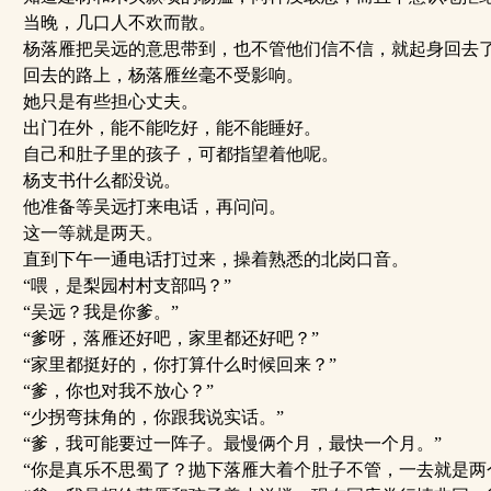
当晚，几口人不欢而散。
杨落雁把吴远的意思带到，也不管他们信不信，就起身回去
回去的路上，杨落雁丝毫不受影响。
她只是有些担心丈夫。
出门在外，能不能吃好，能不能睡好。
自己和肚子里的孩子，可都指望着他呢。
杨支书什么都没说。
他准备等吴远打来电话，再问问。
这一等就是两天。
直到下午一通电话打过来，操着熟悉的北岗口音。
“喂，是梨园村村支部吗？”
“吴远？我是你爹。”
“爹呀，落雁还好吧，家里都还好吧？”
“家里都挺好的，你打算什么时候回来？”
“爹，你也对我不放心？”
“少拐弯抹角的，你跟我说实话。”
“爹，我可能要过一阵子。最慢俩个月，最快一个月。”
“你是真乐不思蜀了？抛下落雁大着个肚子不管，一去就是两