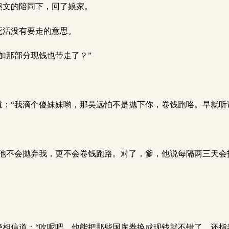
熊文的陪同下，回了娘家。
死活没有要走的意思。
加那部分现钱也带走了？”
：“我滴个傻妹妹哟，那吴远怕不是抛下你，卷钱跑咯。早就听
他不会抛弃我，更不会卷钱跑路。对了，爹，他说每隔两三天会
相信道：“吹呢吧，他能把那些国库券换成现钱就不错了，还指