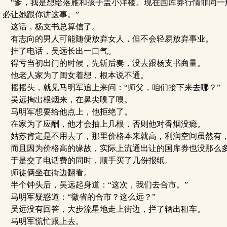
“爹，我是想给落雁和孩子盖小洋楼。现在国库券行情非同一
必让她跟你讲这事。”
这话，杨支书总算信了。
有志向的男人可能随便放弃女人，但不会轻易放弃事业。
挂了电话，吴远长出一口气。
得亏当初出门的时候，先斩后奏，没去跟杨支书商量。
他老人家为了闺女着想，根本说不通。
摇摇头，就见马明军追上来问：“师父，咱们接下来去哪？”
吴远掏出根烟来，在鼻尖嗅了嗅。
马明军想要给他点上，他拒绝了。
在家为了应酬，他才会抽上几根，否则他对香烟没瘾。
姑苏肯定是不用去了，那里价格本来就高，利润空间虽然有
而且因为价格高的缘故，实际上流通出让的国库券也没那么
于是交了电话费的同时，顺手买了几份报纸。
师徒俩坐在街边翻看。
半个钟头后，吴远起身道：“这次，我们去合市。”
马明军疑惑道：“徽省的合市？这么远？”
吴远没有回答，大步流星地走上街边，拦了辆出租车。
马明军慌忙跟上去。