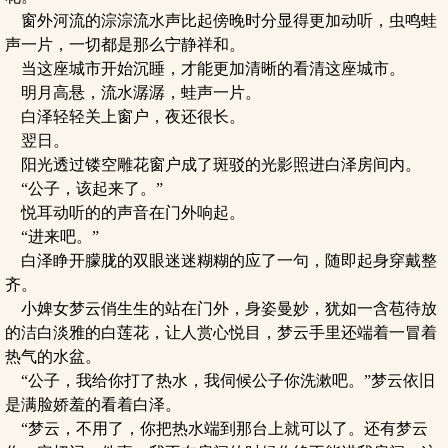
窗外河流的淙淙流水声比起傍晚时分显得更加动听，虫鸣蛙
声一片，一切都是那么宁静祥和。
当这座城市开始沉睡，才能更加清晰的看清这座城市。
明月高悬，流水潺潺，蛙声一片。
白泽轻轻关上窗户，夜还很长。
翌日。
阳光透过镂空雕花窗户成了斑驳的光影照进白泽房间内。
“公子，该起来了。”
悦耳动听的的声音在门外响起。
“进来吧。”
白泽睁开朦胧的双眼迷迷糊糊的应了一句，随即起身穿戴整
齐。
小婢女梦云俏生生的站在门外，身姿曼妙，犹如一含苞待放
的洁白淡雅的白莲花，让人赏心悦目，梦云手里还端着一冒着
热气的水盆。
“公子，我给你打了热水，我伺候公子你洗漱吧。”梦云依旧
是满脸娇羞的看着白泽。
“梦云，不用了，你把热水端到那台上就可以了。还有梦云