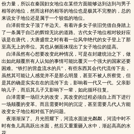
份力量，所以在秦国妇女地位在某些方面能够达到达到与男子
相等的地位，然而这样的相等的地位也是极其不完整的，总的
来说女子地位还是属于一个较低的地位。
白泽前世女子顶了半边天。有着许多女子依旧凭借自身踏上
了一条属于自己的辉煌无比的道路。古代女子地位相对较好应
该是在唐代，大唐盛世之时有着一位风华绝代的女子登上了那
至高无上的帝位。其也从侧面体现出了女子地位的提高。
白泽虽然有心想要改变此种情况，可是在封建统治之下，做
出如此颠覆所有人认知的事情可能比覆灭一个强大的国家还要
困难。“铁打的营盘流水的兵”，有些东西其会代代流传下去，
虽然其可能让人感觉并不是那么明显，甚至不被人所察觉，但
是其的确是实实在在的流传下去，影响着一代又一代。父亲影
响儿子，而后其儿子又影响下一辈，如此循环往复。
白泽需要一场巨大的改变，其改变的过程必须自上而下进行
一场颠覆的变革。而且需要时间的沉淀，甚至需要几代人方能
改变女子地位相对低下的问题。
夜渐渐深了。月光照耀下，河流水面波光粼粼，河流中时不
时有鱼儿高高跃出水面，然后又重重砸入水中，渐起高高的水
花。