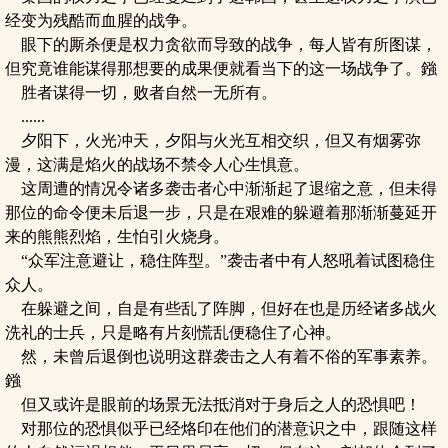
经变为残酷而血腥的战争。
眼下的厮杀便是权力贪欲而导致的战争，每人皆有所图谋，
但究竟谁能谋得那想要的成果便就看当下的这一场战争了。鏹
胜者谋得一切，败者自然一无所有。
......
夕阳下，火光冲天，夕阳与火光互相交织，但又有烟雾弥
漫，这满是焰火的战场不禁令人心生惧意。
这周遭的情况令诸多袭击者心中渐渐起了退缩之意，但未得
那位的命令便未后退一步，只是在艰难的躲避着那渐渐蔓延开
来的熊熊烈焰，生怕引火烧身。
“众军注意避让，稳住阵型。”袭击者中有人怒吼着试图稳住
众人。
在躲避之间，自是有些乱了阵脚，但好在也是历经诸多战火
洗礼的士兵，只是略有片刻慌乱便稳住了心神。
然，未曾后退倒也说明这群袭击之人有着不俗的军事素养。
鏹
但又或许是眼前的场景无法抵消对于身后之人的恐惧吧！
对那位的恐惧似乎已经烙印在他们的潜意识之中，跟随这样