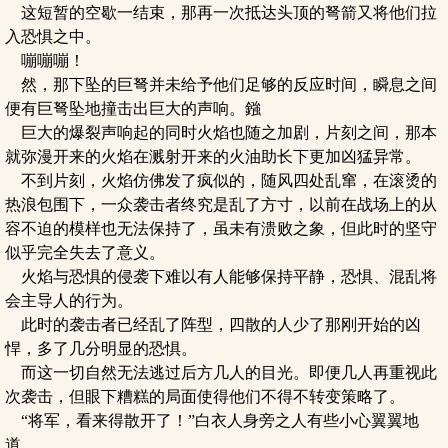
这短暂的空歇一结束，那再一次抵达头顶的弩箭又将他们拉
入恐惧之中。
嘣嘣嘣！
然，那下坠的巨弩并未给予他们足够的反应时间，瞬息之间
便有巨弩坠地撞击出巨大的声响。鏹
巨大的爆裂声响起的同时火焰也随之加剧，片刻之间，那本
就弥漫开来的火焰在溅射开来的火油助长下更加凶猛异常。
不到片刻，火焰仿佛发了疯似的，随风四处乱窜，在滚烫的
热浪包围下，一众袭击者终究是乱了方寸，以前在战场上的从
容不迫的模样也无法保持了，虽未有溃败之象，但此时的坚守
似乎完全失去了意义。
火焰与恐惧的侵袭下难以有人能够保持平静，恐惧、混乱将
会主导人的行为。
此时的袭击者已经乱了阵型，四散的人少了那刚开始的凶
悍，多了几分明显的恐惧。
而这一切自然无法逃过后方几人的目光。即便几人再重视此
次袭击，但眼下糟糕的局面使得他们不得不转变策略了。
“将军，看来得散开了！”白衣人身旁之人有些小心翼翼地
道。