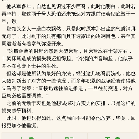
他从军多年，自然也见识过不少巨弩，此时他明白，此时若
再坚持，那这两千号人恐怕还未抵达对方跟前便会彻底毁于一
旦。鏹
那领头之人一袭白衣飘然，只是此时原本那出尘的气质消弭
无踪了，此时剩下的只有那面具下透露出的冷冽目色，甚至其
周遭渐渐有着寒气弥漫开来。
“这般距离的射程必然是大型床弩，且床弩应在十架左右，
十架床弩造成的损失我还担得起。”冷漠的声音响起，他似乎
并不在意麾下士兵的生死。
但这却是他所认为最好的办法，经过这几轮弩箭洗礼，他也
大致判断出了对方的一些情况，而多年积累的战场经验使得他
立马有了对策：“直接迅速往前进推进，一旦往前突进，对方
巨弩必然需要调整。”
之前的无动于衷也是他想试探对方实力的安排，只是这样的
损失超乎预料。
此时，他也只得如此。这点局面不可能令他放弃，毕竟，回
报更加令他垂涎。