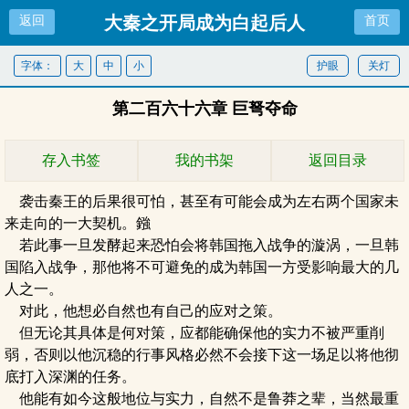
大秦之开局成为白起后人
返回
首页
字体：
大
中
小
护眼
关灯
第二百六十六章 巨弩夺命
存入书签
我的书架
返回目录
袭击秦王的后果很可怕，甚至有可能会成为左右两个国家未
来走向的一大契机。鏹
若此事一旦发酵起来恐怕会将韩国拖入战争的漩涡，一旦韩
国陷入战争，那他将不可避免的成为韩国一方受影响最大的几
人之一。
对此，他想必自然也有自己的应对之策。
但无论其具体是何对策，应都能确保他的实力不被严重削
弱，否则以他沉稳的行事风格必然不会接下这一场足以将他彻
底打入深渊的任务。
他能有如今这般地位与实力，自然不是鲁莽之辈，当然最重