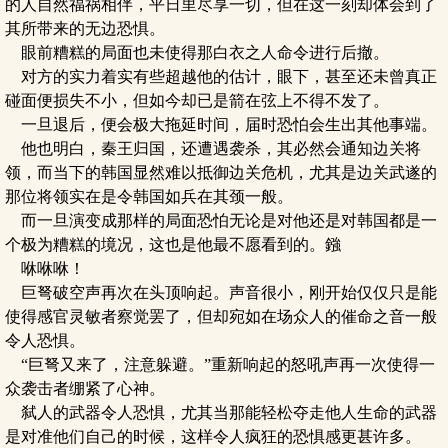
的人自然福祸相伴，平日里尽享一切，但在这一刻却体会到了
其所带来的无边恐惧。
眼前糟糕的局面也未使得那白衣之人命令进行后撤。
对方的实力着实有些超越他的估计，眼下，甚至还未曾真正
碰面便损失不小，但如今却已是箭在弦上不得不发了。
一旦退后，便会极大拖延时间，届时恐怕会生出其他事端。
他也明白，秦王归国，还遭遇袭杀，其必然会通知边关将
领，而当下的韩国显然难以抵御边关危机，尤其是边关武遂的
那位将领实在是令韩国如兵在其颈一般。
而一旦演变成那样的局面恐怕无论是对他还是对韩国都是一
个极为糟糕的境况，这也是他最不愿看到的。鏹
咻咻咻！
巨弩破空声再次在头顶响起。声音很小，刚开始仅仅只是能
使得感官灵敏者察觉罢了，但却宛如在场众人的催命之音一般
令人恐惧。
“巨弩又来了，注意躲避。”重新响起的怒吼声再一次使得一
众袭击者绷紧了心神。
弑人的武器令人恐惧，尤其当那能轻松夺走他人生命的武器
是对准他们自己的时候，这样令人疯狂的恐惧感更甚许多。