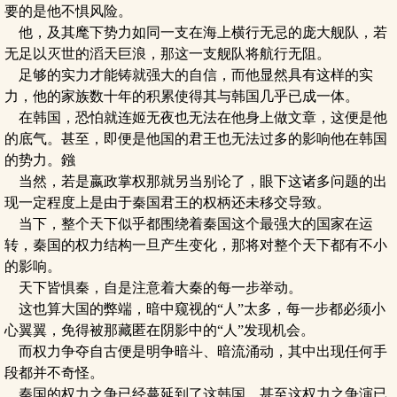
要的是他不惧风险。
他，及其麾下势力如同一支在海上横行无忌的庞大舰队，若
无足以灭世的滔天巨浪，那这一支舰队将航行无阻。
足够的实力才能铸就强大的自信，而他显然具有这样的实
力，他的家族数十年的积累使得其与韩国几乎已成一体。
在韩国，恐怕就连姬无夜也无法在他身上做文章，这便是他
的底气。甚至，即便是他国的君王也无法过多的影响他在韩国
的势力。鏹
当然，若是嬴政掌权那就另当别论了，眼下这诸多问题的出
现一定程度上是由于秦国君王的权柄还未移交导致。
当下，整个天下似乎都围绕着秦国这个最强大的国家在运
转，秦国的权力结构一旦产生变化，那将对整个天下都有不小
的影响。
天下皆惧秦，自是注意着大秦的每一步举动。
这也算大国的弊端，暗中窥视的“人”太多，每一步都必须小
心翼翼，免得被那藏匿在阴影中的“人”发现机会。
而权力争夺自古便是明争暗斗、暗流涌动，其中出现任何手
段都并不奇怪。
秦国的权力之争已经蔓延到了这韩国，甚至这权力之争演已