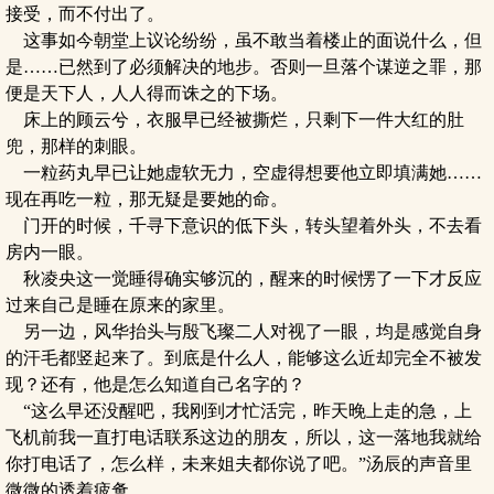
接受，而不付出了。
这事如今朝堂上议论纷纷，虽不敢当着楼止的面说什么，但
是……已然到了必须解决的地步。否则一旦落个谋逆之罪，那
便是天下人，人人得而诛之的下场。
床上的顾云兮，衣服早已经被撕烂，只剩下一件大红的肚
兜，那样的刺眼。
一粒药丸早已让她虚软无力，空虚得想要他立即填满她……
现在再吃一粒，那无疑是要她的命。
门开的时候，千寻下意识的低下头，转头望着外头，不去看
房内一眼。
秋凌央这一觉睡得确实够沉的，醒来的时候愣了一下才反应
过来自己是睡在原来的家里。
另一边，风华抬头与殷飞璨二人对视了一眼，均是感觉自身
的汗毛都竖起来了。到底是什么人，能够这么近却完全不被发
现？还有，他是怎么知道自己名字的？
“这么早还没醒吧，我刚到才忙活完，昨天晚上走的急，上
飞机前我一直打电话联系这边的朋友，所以，这一落地我就给
你打电话了，怎么样，未来姐夫都你说了吧。”汤辰的声音里
微微的透着疲惫。