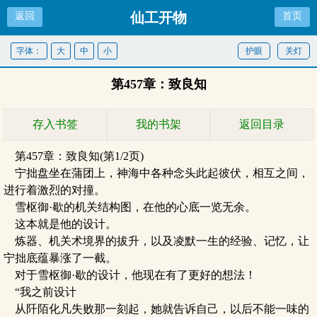
仙工开物
返回
首页
字体：
大
中
小
护眼
关灯
第457章：致良知
存入书签
我的书架
返回目录
第457章：致良知(第1/2页)
宁拙盘坐在蒲团上，神海中各种念头此起彼伏，相互之间，
进行着激烈的对撞。
雪枢御·歇的机关结构图，在他的心底一览无余。
这本就是他的设计。
炼器、机关术境界的拔升，以及凌默一生的经验、记忆，让
宁拙底蕴暴涨了一截。
对于雪枢御·歇的设计，他现在有了更好的想法！
“我之前设计
从阡陌化凡失败那一刻起，她就告诉自己，以后不能一味的