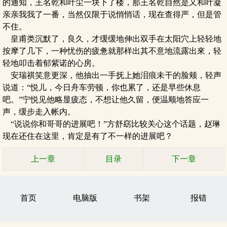
的通知，王名乾和叶尘一块下了楼，那王名乾自然是又和叶凝
亲亲我我了一番，当然仅限于说悄悄话，现在查得严，但是管
不住。
皇甫类沉默了，良久，才缓缓地伸出双手在太阳穴上轻轻地
按摩了几下，一种忧伤的疲惫就那样出其不意地流露出來，轻
轻地叩击着郁紫诺的心房。
安瑞祺笑意更深，他抽出一手抚上她泪痕未干的脸颊，轻声
说道：“悦儿，今日舟车劳顿，你也累了，还是早些休息
吧。”宁悦见他略显疲态，不想让他久留，便温顺地答应一
声，缓步走入帐内。
“说说你和哥哥的进展吧！”方舒窈比较关心这个话题，赵琳
现在还住在这里，肯定是有了不一样的进展吧？
上一章
目录
下一章
首页
电脑版
书架
报错