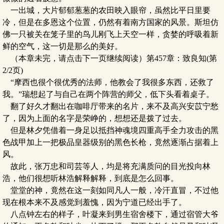
一出城，大片郁郁葱葱的农田映入眼帘，虽然比平日里要
冷，但是在多恩这个位置，仍然有着南方国家的风景。斯坦仿
佛一只被关在笼子里的鸟儿刚飞上天空一样，贪婪的呼吸着新
鲜的空气，这一切是那么的美好。
（本章未完，请点击下一页继续阅读）第457章：致良知(第
2/2页)
“摩西也很个很优秀的法师，他教会了我很多东西，还救了
我。”瑞想起了与自己在两个阵营的师父，低下头看着桌子。
翻了好久才翻出在咖啡厅带来的名片，来不及高兴安苡宁愁
了，因为上面的名字是荣峥的，想想还是拨了过去。
但是林夕凭借着一身足以抵挡神魂境四重高手全力攻击的黑
色战甲加上一把极品皇器级别的黑色长枪，竟然逐渐占据着上
风。
故此，张万忠和司芸等人，均是将充满质问的目光投向林
浩，他们很想听林浩解释解释，到底是怎么回事。
堂堂的神，竟然在这一刻如同凡人一般，冷汗直冒，不过他
现在根本来不及感觉到羞愧，因为宁道已经出手了。
八点钟左右的样子，叶凝来到男生宿舍楼下，通过宿管大爷