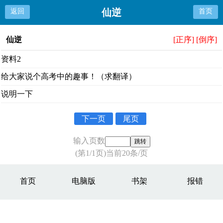
仙逆
返回
首页
仙逆
[正序]
[倒序]
资料2
给大家说个高考中的趣事！（求翻译）
说明一下
下一页
尾页
输入页数
(第1/1页)当前20条/页
首页
电脑版
书架
报错