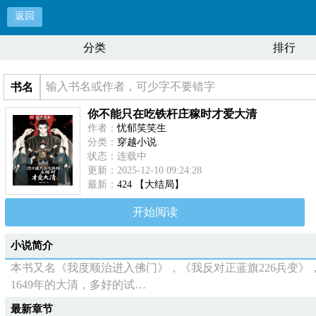
返回
分类
排行
书名
你不能只在吃铁杆庄稼时才爱大清
作者：
忧郁笑笑生
分类：
穿越小说
状态：连载中
更新：2025-12-10 09:24:28
最新：
424 【大结局】
开始阅读
小说简介
本书又名《我度顺治进入佛门》，《我反对正蓝旗226兵变
1649年的大清，多好的试…
最新章节