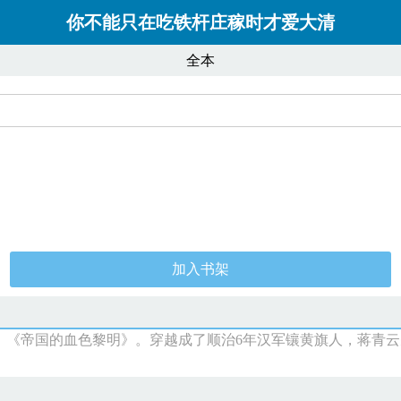
你不能只在吃铁杆庄稼时才爱大清
全本
加入书架
》，《帝国的血色黎明》。穿越成了顺治6年汉军镶黄旗人，蒋青